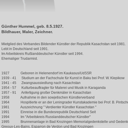
Günther Hummel, geb. 8.5.1927.
Bildhauer, Maler, Zeichner.
Mietglied des Verbandes Bildender Künstler der Republik Kasachstan seit 1981.
Lebt in Deutschland seit 1991.
Im Arbeitskreis Rußlanddeutscher Künstler seit 1994.
Ehemaliger Trudarmist.
1927 Geboren in Helenendorf im Kaukasus/UdSSR
1939 - 41 Studium an der Fachschule für Kunst in Baku bei Prof. W. Klepikow
1941 - 45 Zwangsaussiedlung nach Kasachstan
1954 - 57 Kulturbeauftragter für Malerei und Musik in Karaganda
1957 - 91 Anfertigung großer Denkmäler in Kasachstan
1958 Aufnahme in den sowjetischen Künstlerverband
1964 Hospitierte er an der Leningrader Kunstakademie bei Prof. B. Pintsch
1981 Auszeichnung " Verdienter Künstler Kasachstan "
1991 Einreise in die Bundesrepublik Deutschland Seit
1994 Im "Arbeitskreis Russlanddeutscher Künstler"
1995 Brunnenanlage in Bad Krozingen Memorialgedenkstelle und Gedenktafe
Greoux-Les-Bains, Esparron de Verdon und Bad Krozingen