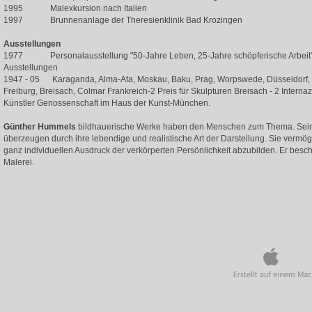
1995 Malexkursion nach Italien
1997 Brunnenanlage der Theresienklinik Bad Krozingen
Ausstellungen
1977 Personalausstellung "50-Jahre Leben, 25-Jahre schöpferische Arbeit"
Ausstellungen
1947 - 05 Karaganda, Alma-Ata, Moskau, Baku, Prag, Worpswede, Düsseldorf, Wo
Freiburg, Breisach, Colmar Frankreich-2 Preis für Skulpturen Breisach - 2 Intern
Künstler Genossenschaft im Haus der Kunst-München.
Günther Hummels
bildhauerische Werke haben den Menschen zum Thema. Seine
überzeugen durch ihre lebendige und realistische Art der Darstellung. Sie ver
ganz individuellen Ausdruck der verkörperten Persönlichkeit abzubilden. Er besc
Malerei.